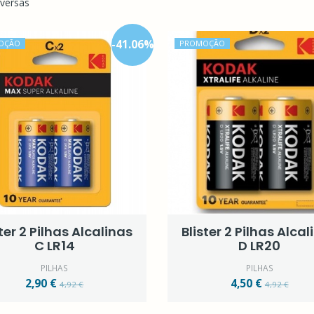
iversas
-
41.06
%
OÇÃO
PROMOÇÃO
ster 2 Pilhas Alcalinas
Blister 2 Pilhas Alcal
C LR14
D LR20
PILHAS
PILHAS
2,90 €
4,50 €
4,92 €
4,92 €