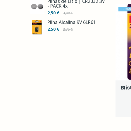
Pilhas de Lítio | CR2032 3V
- PACK 4x
PROM
2,50 €
3,08 €
Pilha Alcalina 9V 6LR61
2,50 €
2,75 €
Blis