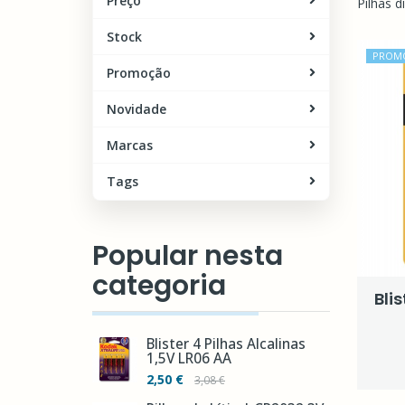
Preço
Pilhas d
Stock
PROM
Promoção
Novidade
Marcas
Tags
Popular nesta
categoria
Bli
Blister 4 Pilhas Alcalinas
1,5V LR06 AA
2,50 €
3,08 €