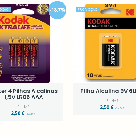
-
18.7
%
OÇÃO
PROMOÇÃO
ter 4 Pilhas Alcalinas
Pilha Alcalina 9V 6
1,5V LR06 AAA
PILHAS
PILHAS
2,50 €
2,75 €
2,50 €
3,08 €