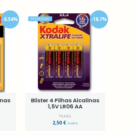
-
8.54
%
-
18.7
%
PROMOÇÃO
inas
Blister 4 Pilhas Alcalinas
1,5V LR06 AA
PILHAS
2,50 €
3,08 €