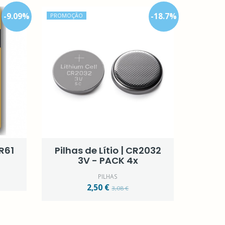
-
9.09
%
-
18.7
%
PROMOÇÃO
LR61
Pilhas de Lítio | CR2032
3V - PACK 4x
PILHAS
2,50 €
3,08 €