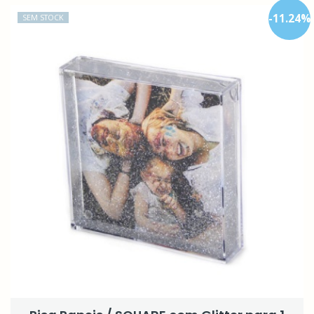
-
11.24
%
SEM STOCK