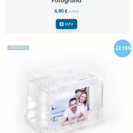
Fotografia
6,90 €
7,90 €
Info
-
22.15
%
SEM STOCK