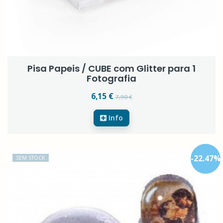
Pisa Papeis / CUBE com Glitter para 1
Fotografia
6,15 €
7,90 €
Info
-
22.47
%
SEM STOCK