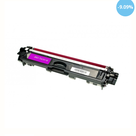
-
9.09
%